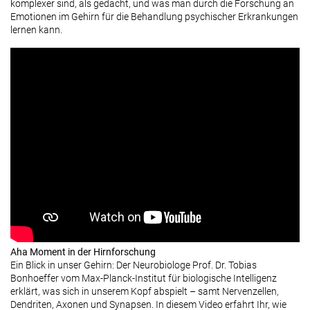
komplexer sind, als gedacht, und was man durch die Forschung an
Emotionen im Gehirn für die Behandlung psychischer Erkrankungen
lernen kann.
Aha Moment in der Hirnforschung
Ein Blick in unser Gehirn: Der Neurobiologe Prof. Dr. Tobias
Bonhoeffer vom Max-Planck-Institut für biologische Intelligenz
erklärt, was sich in unserem Kopf abspielt – samt Nervenzellen,
Dendriten, Axonen und Synapsen. In diesem Video erfahrt Ihr, wie