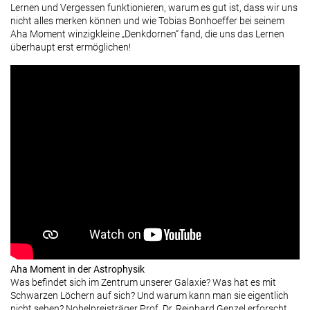
Lernen und Vergessen funktionieren, warum es gut ist, dass wir uns
nicht alles merken können und wie Tobias Bonhoeffer bei seinem
Aha Moment winzigkleine „Denkdornen“ fand, die uns das Lernen
überhaupt erst ermöglichen!
Aha Moment in der Astrophysik
Was befindet sich im Zentrum unserer Galaxie? Was hat es mit
Schwarzen Löchern auf sich? Und warum kann man sie eigentlich
nicht sehen? Nobelpreisträger Prof. Dr. Reinhard Genzel erforscht