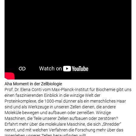
Aha Moment in der Zellbiologie
Prof. Dr. Elena Conti vom Max-Planck-Institut für Biochemie gibt uns
einen faszinierenden Einblick in die winzige Welt der
Proteinkomplexe, die 1000-mal dünner als ein menschliches Haar
sind und als Werkzeuge in unseren Zellen dienen, die andere
Moleküle bewegen und aufbauen oder zerreißen. Winzige
Maschinen, die Teile unserer Zellen aufbauen oder zerstören?
Erfahrt mehr über die molekulare Maschine, die sich „Shredder“
nennt, und mit welchen Verfahren die Forschung mehr über das
Innenleben unserer Zellen herausfinden will!