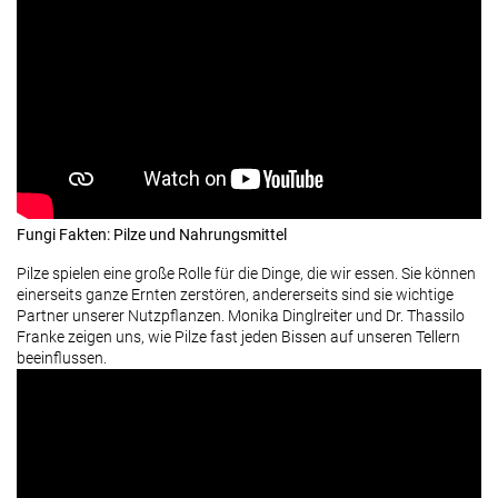
Fungi Fakten: Pilze und Nahrungsmittel
Pilze spielen eine große Rolle für die Dinge, die wir essen. Sie können
einerseits ganze Ernten zerstören, andererseits sind sie wichtige
Partner unserer Nutzpflanzen. Monika Dinglreiter und Dr. Thassilo
Franke zeigen uns, wie Pilze fast jeden Bissen auf unseren Tellern
beeinflussen.