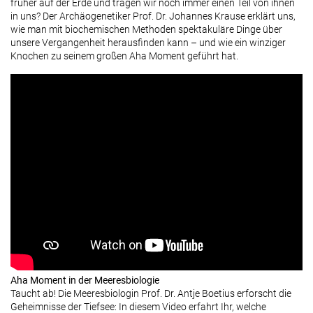
früher auf der Erde und tragen wir noch immer einen Teil von ihnen
in uns? Der Archäogenetiker Prof. Dr. Johannes Krause erklärt uns,
wie man mit biochemischen Methoden spektakuläre Dinge über
unsere Vergangenheit herausfinden kann – und wie ein winziger
Knochen zu seinem großen Aha Moment geführt hat.
Aha Moment in der Meeresbiologie
Taucht ab! Die Meeresbiologin Prof. Dr. Antje Boetius erforscht die
Geheimnisse der Tiefsee: In diesem Video erfahrt Ihr, welche