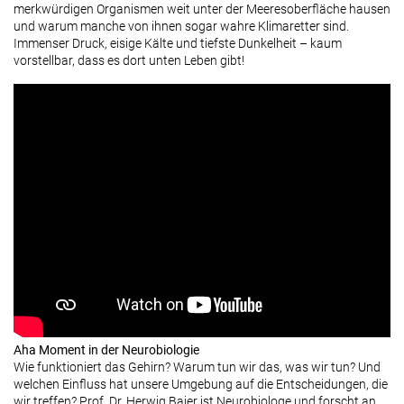
merkwürdigen Organismen weit unter der Meeresoberfläche hausen
und warum manche von ihnen sogar wahre Klimaretter sind.
Immenser Druck, eisige Kälte und tiefste Dunkelheit – kaum
vorstellbar, dass es dort unten Leben gibt!
Aha Moment in der Neurobiologie
Wie funktioniert das Gehirn? Warum tun wir das, was wir tun? Und
welchen Einfluss hat unsere Umgebung auf die Entscheidungen, die
wir treffen? Prof. Dr. Herwig Baier ist Neurobiologe und forscht an